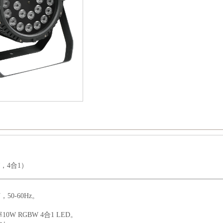
W，4合1）
V
，
50-60Hz
。
率
10W RGBW 4
合
1 LED
。